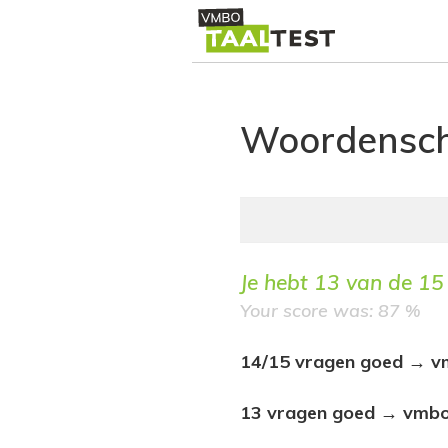
Woordensc
Je hebt
13
van de
15
Your score was: 87 %
14/15 vragen goed → vm
13 vragen goed → vmbo