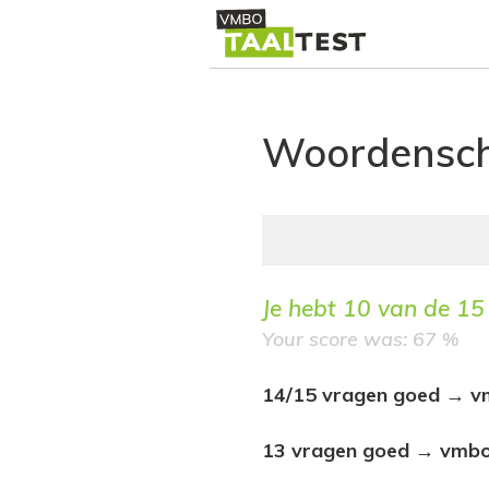
Woordensc
Je hebt
10
van de
15
Your score was: 67 %
14/15 vragen goed → vm
13 vragen goed → vmbo