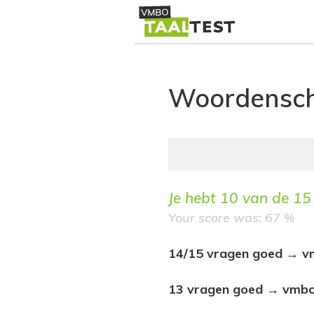
Woordensc
Je hebt
10
van de
15
Your score was: 67 %
14/15 vragen goed → vm
13 vragen goed → vmbo